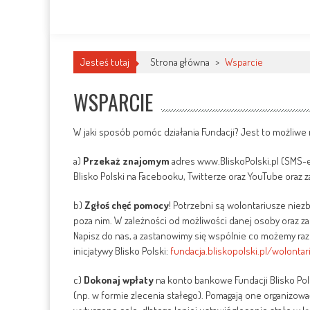
Jesteś tutaj
Strona główna
>
Wsparcie
WSPARCIE
W jaki sposób pomóc działania Fundacji? Jest to możliwe
a)
Przekaż znajomym
adres www.BliskoPolski.pl (SMS-
Blisko Polski na Facebooku, Twitterze oraz YouTube oraz
b)
Zgłoś chęć pomocy
! Potrzebni są wolontariusze niez
poza nim. W zależności od możliwości danej osoby oraz zas
Napisz do nas, a zastanowimy się wspólnie co możemy raz
inicjatywy Blisko Polski:
fundacja.bliskopolski.pl/wolontar
c)
Dokonaj wpłaty
na konto bankowe Fundacji Blisko Pols
(np. w formie zlecenia stałego). Pomagają one organizo