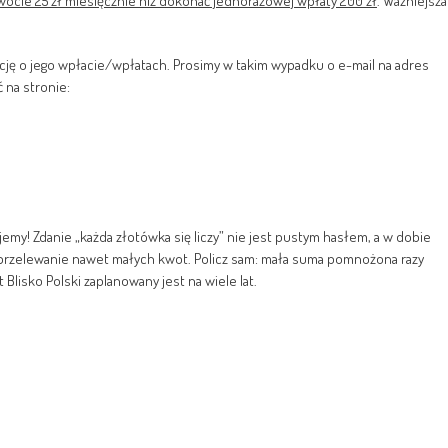
kwocie 25 zł miesięcznie niż dokonać jednorazowej wpłaty 200 zł
. Ważniejsza
ję o jego wpłacie/wpłatach. Prosimy w takim wypadku o e-mail na adres
 na stronie:
emy! Zdanie „każda złotówka się liczy” nie jest pustym hasłem, a w dobie
rzelewanie nawet małych kwot. Policz sam: mała suma pomnożona razy
Blisko Polski zaplanowany jest na wiele lat.