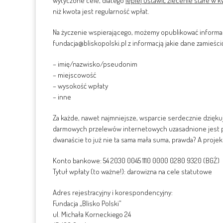
wytyczone cele, dlatego
lepiej ustawić zlecenie stałe w 
niż kwota jest regularność wpłat.
Na życzenie wspierającego, możemy opublikować informac
fundacja@bliskopolski.pl z informacją jakie dane zamieścić
– imię/nazwisko/pseudonim
– miejscowość
– wysokość wpłaty
– inne
Za każde, nawet najmniejsze, wsparcie serdecznie dziękuj
darmowych przelewów internetowych uzasadnione jest p
dwanaście to już nie ta sama mała suma, prawda? A projekt 
Konto bankowe: 54 2030 0045 1110 0000 0280 9320 (BGŻ)
Tytuł wpłaty (to ważne!): darowizna na cele statutowe
Adres rejestracyjny i korespondencyjny:
Fundacja „Blisko Polski”
ul. Michała Korneckiego 24