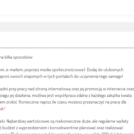
 na kilka sposobów:
em, e-mailem, poprzez media społecznościowe). Dodaj do ulubionych
 zaproś swoich znajomych w tych portalach do uczynienia tego samego!
będni przy pracy nad stroną internetową oraz jej promocją w internecie oraz
ięgu jej działania, możliwa jest współpraca zdalna z każdego zakątka świata.
em zrobić. Koniecznie napisz ile czasu możesz przeznaczyć na pracę dla
iat/
ki. Najbardziej wartościowe są niekoniecznie duże, ale regularne wpłaty
wać budżet z wyprzedzeniem i konsekwentnie planować oraz realizować