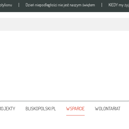
otylionu
Dzień niepodległości nie jest naszym świętem
KIEDY my ży
ROJEKTY
BLISKOPOLSKI.PL
WSPARCIE
WOLONTARIAT