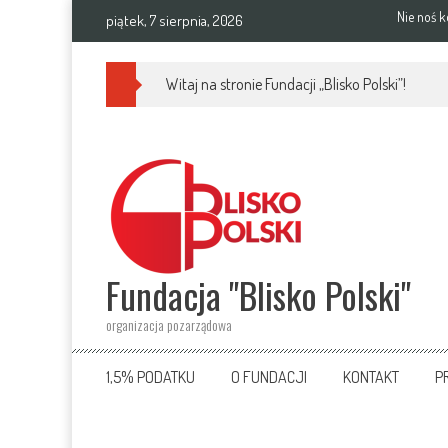
Skip
Nie noś k
piątek, 7 sierpnia, 2026
to
content
Witaj na stronie Fundacji „Blisko Polski”!
Fundacja "Blisko Polski"
organizacja pozarządowa
1,5% PODATKU
O FUNDACJI
KONTAKT
P