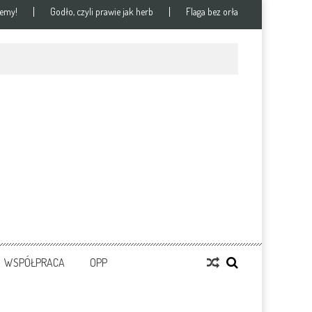
jemy!
Godło, czyli prawie jak herb
Flaga bez orła
WSPÓŁPRACA
OPP