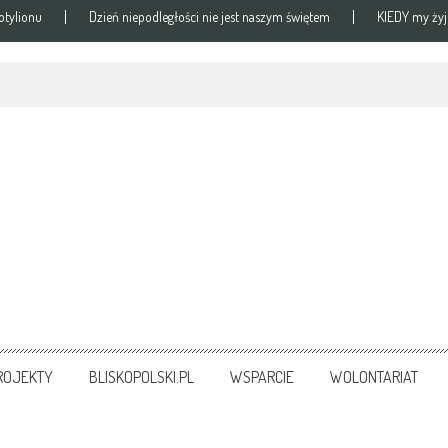
otylionu
Dzień niepodległości nie jest naszym świętem
KIEDY my ży
ROJEKTY
BLISKOPOLSKI.PL
WSPARCIE
WOLONTARIAT