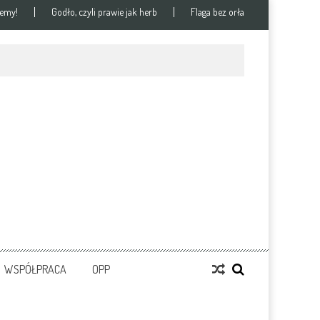
jemy!
Godło, czyli prawie jak herb
Flaga bez orła
WSPÓŁPRACA
OPP