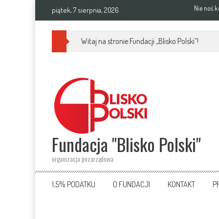
Skip
Nie noś k
piątek, 7 sierpnia, 2026
to
content
Witaj na stronie Fundacji „Blisko Polski”!
Fundacja "Blisko Polski"
organizacja pozarządowa
1,5% PODATKU
O FUNDACJI
KONTAKT
P